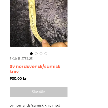
SKU: B-2751.25
Sv nordsvensk/samisk
kniv
Pris
900,00 kr
Slutsåld
Sv norrlands/samisk kniv med