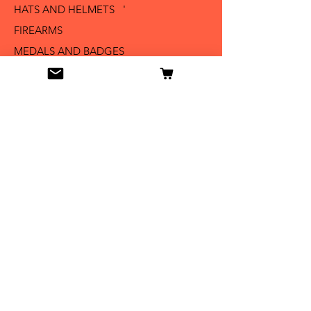
HATS AND HELMETS '
FIREARMS
MEDALS AND BADGES
BAYONETS
SABERS AND SWORDS
UNIFORMS
LITERATURE
Info
Our Story
Contact
Shipping & Returns