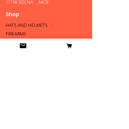
17158 SOLNA ,,MCB´´
Shop
HATS AND HELMETS '
FIREARMS
MEDALS AND BADGES
BAYONETS
SABERS AND SWORDS
UNIFORMS
LITERATURE
Info
Our Story
Contact