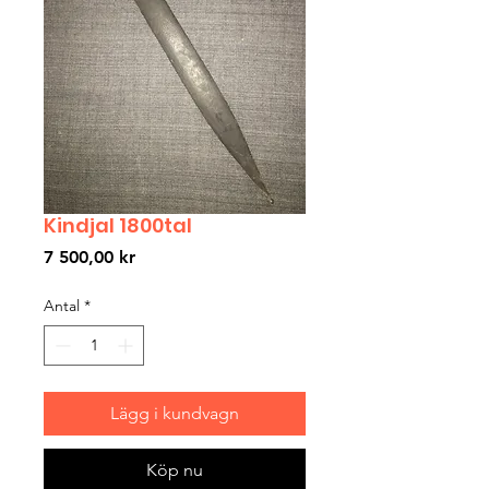
Kindjal 1800tal
Pris
7 500,00 kr
Antal
*
Lägg i kundvagn
Köp nu