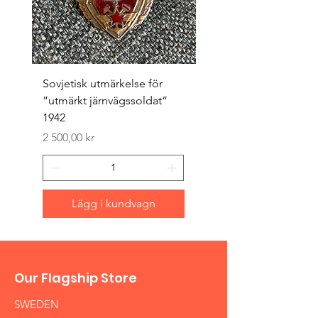
Sovjetisk utmärkelse för
Original 1942/43 ”bäst
”utmärkt järnvägssoldat”
sappör”
1942
Pris
1 500,00 kr
Pris
2 500,00 kr
Lägg i kundvagn
Our Flagship Store
SWEDEN