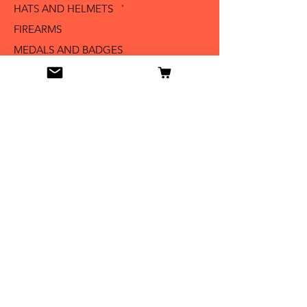
HATS AND HELMETS '
FIREARMS
MEDALS AND BADGES
BAYONETS
SABERS AND SWORDS
UNIFORMS
LITERATURE
Info
Our Story
Contact
Shipping & Returns