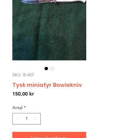
SKU: B-657
Tysk miniatyr Bowiekniv
Pris
150,00 kr
Antal
*
Lägg i kundvagn