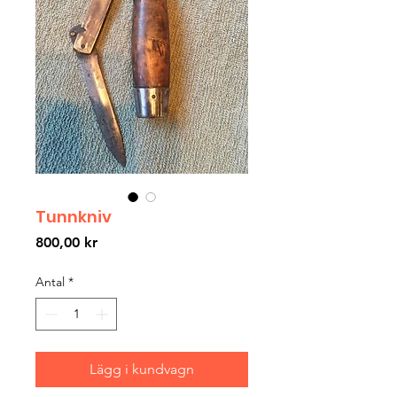
Tunnkniv
Pris
800,00 kr
Antal
*
Lägg i kundvagn