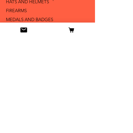
HATS AND HELMETS '
FIREARMS
MEDALS AND BADGES
BAYONETS
SABERS AND SWORDS
UNIFORMS
LITERATURE
Info
Our Story
Contact
Shipping & Returns