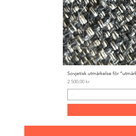
Sovjetisk utmärkelse för ”utmär
Pris
2 500,00 kr