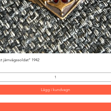
Snabbvisning
kt järnvägssoldat” 1942
Lägg i kundvagn