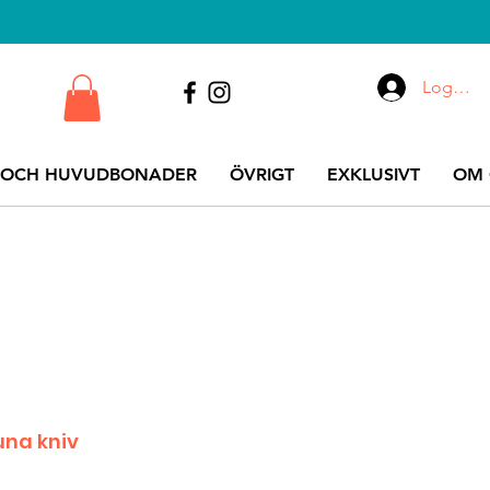
Logga i
 OCH HUVUDBONADER
ÖVRIGT
EXKLUSIVT
OM 
una kniv