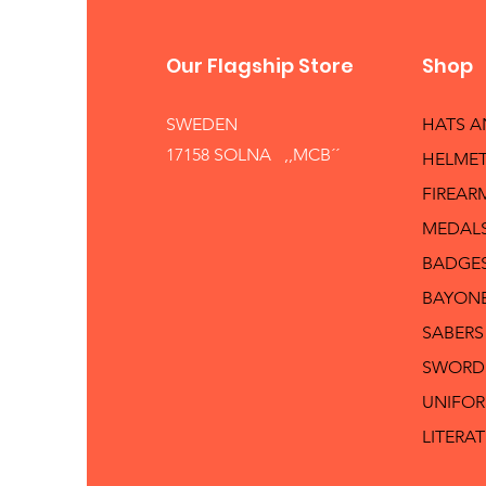
Our Flagship Store
Shop
SWEDEN
HATS 
17158 SOLNA ,,MCB´´
HELMET
FIREAR
MEDAL
BADGE
BAYON
SABERS
SWORD
UNIFO
LITERA