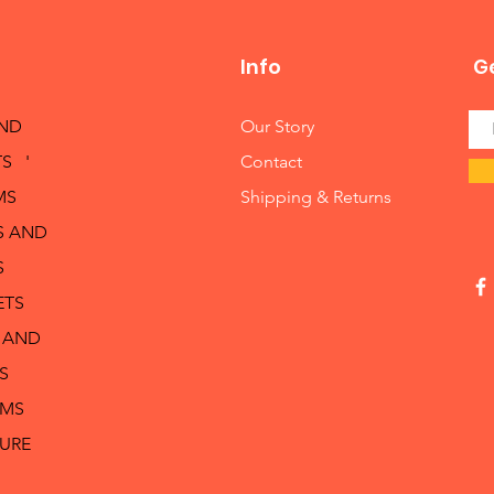
Info
Ge
AND
Our Story
S '
Contact
MS
Shipping & Returns
S AND
S
ETS
 AND
S
RMS
TURE