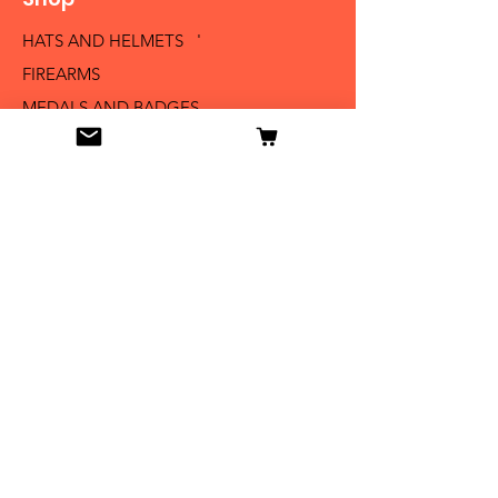
HATS AND HELMETS '
FIREARMS
MEDALS AND BADGES
BAYONETS
SABERS AND SWORDS
UNIFORMS
LITERATURE
Info
Our Story
Contact
Shipping & Returns