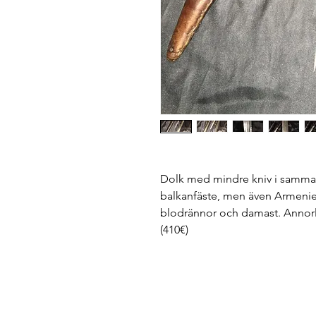
Dolk med mindre kniv i samma s
balkanfäste, men även Armenien
blodrännor och damast. Annorl
(410€)