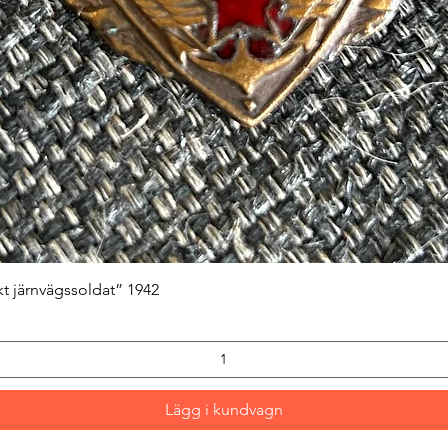
Snabbvisning
kt järnvägssoldat” 1942
Lägg i kundvagn