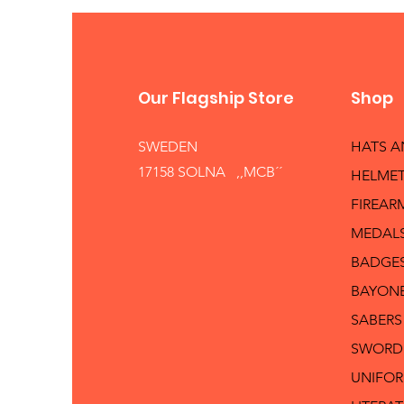
Our Flagship Store
Shop
SWEDEN
HATS 
17158 SOLNA ,,MCB´´
HELMET
FIREAR
MEDAL
BADGE
BAYON
SABERS
SWORD
UNIFO