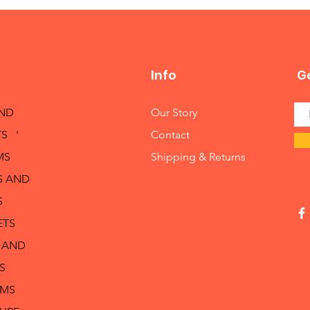
Info
Ge
AND
Our Story
S '
Contact
MS
Shipping & Returns
S AND
S
ETS
 AND
S
RMS