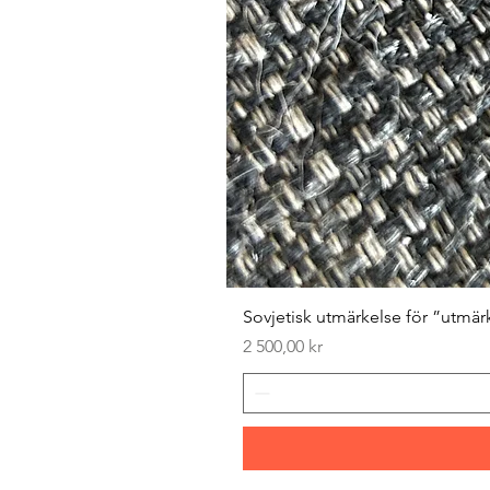
Sovjetisk utmärkelse för ”utmär
Pris
2 500,00 kr