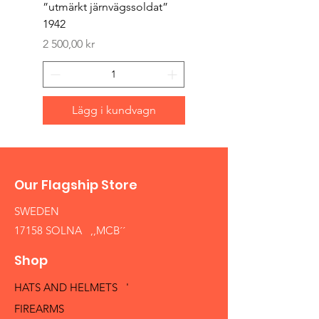
”utmärkt järnvägssoldat”
sappör”
1942
Pris
1 500,00 kr
Pris
2 500,00 kr
Lägg i kundvagn
Our Flagship Store
SWEDEN
17158 SOLNA ,,MCB´´
Shop
HATS AND HELMETS '
FIREARMS