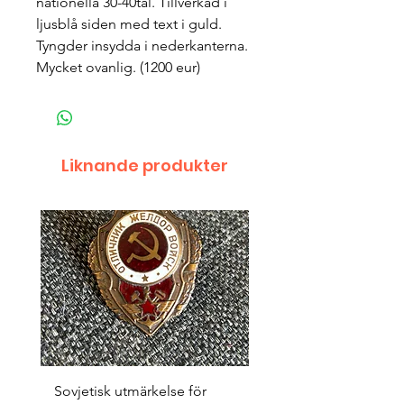
nationella 30-40tal. Tillverkad i 
ljusblå siden med text i guld. 
Tyngder insydda i nederkanterna. 
Mycket ovanlig. (1200 eur)
Liknande produkter
Sovjetisk utmärkelse för
Original 1942/43 ”bäst