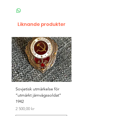
Liknande produkter
Sovjetisk utmärkelse för
Original 1942/43 ”bäst
”utmärkt järnvägssoldat”
sappör”
1942
Pris
1 500,00 kr
Pris
2 500,00 kr