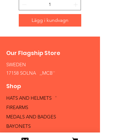
Lägg i kundvagn
Our Flagship Store
SWEDEN
17158 SOLNA ,,MCB´´
Shop
HATS AND HELMETS '
FIREARMS
MEDALS AND BADGES
BAYONETS
SABERS AND SWORDS