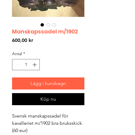
Manskapssadel m/1902
Pris
600,00 kr
Antal
*
Lägg i kundvagn
Köp nu
Svensk manskapssadel för 
kavalleriet m/1902 bra bruksskick. 
(60 eur)