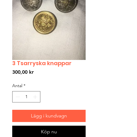
3 Tsarryska knappar
Pris
300,00 kr
Antal
*
Lägg i kundvagn
Köp nu