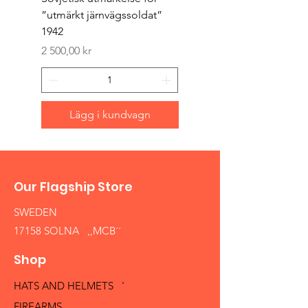
”utmärkt järnvägssoldat”
sappör”
1942
Pris
1 500,00 kr
Pris
2 500,00 kr
Lägg i kundvagn
Our Flagship Store
SWEDEN
17158 SOLNA ,,MCB´´
Shop
HATS AND HELMETS '
FIREARMS