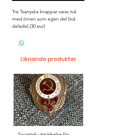
Tre Tsarryska knappar varav två 
med örnen som egen del (två 
delade) (30 eur)
Liknande produkter
Sovjetisk utmärkelse för
Original 1942/43 ”bäst