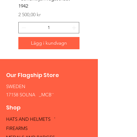
1942
Pris
1 500,00 kr
Pris
2 500,00 kr
Lägg i kundvagn
Our Flagship Store
SWEDEN
17158 SOLNA ,,MCB´´
Shop
HATS AND HELMETS '
FIREARMS