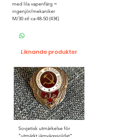
med lila vapenfärg =
ingenjör/mekaniker
M/30 stl ca:48-50 (43€)
Liknande produkter
Sovjetisk utmärkelse för
Original 1942/43 ”bäst
”utmärkt järnvägssoldat”
sappör”