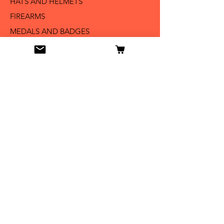
HATS AND HELMETS '
FIREARMS
MEDALS AND BADGES
BAYONETS
SABERS AND SWORDS
UNIFORMS
LITERATURE
Info
Our Story
Contact
Shipping & Returns