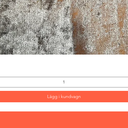
Snabbvisning
Lägg i kundvagn