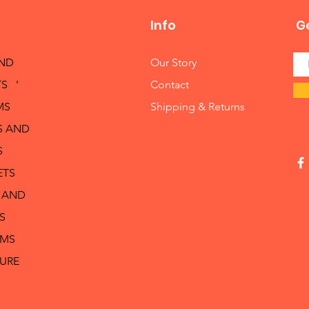
Info
Ge
AND
Our Story
S '
Contact
MS
Shipping & Returns
S AND
S
ETS
 AND
S
RMS
TURE