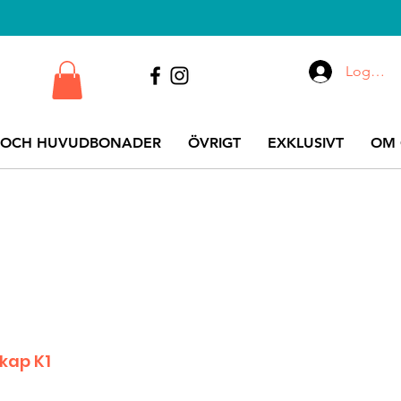
Logga i
 OCH HUVUDBONADER
ÖVRIGT
EXKLUSIVT
OM 
kap K1