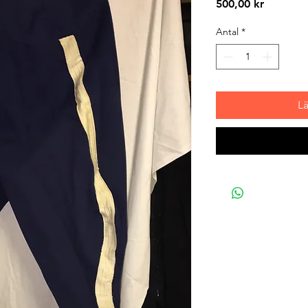
Pris
500,00 kr
Antal
*
L