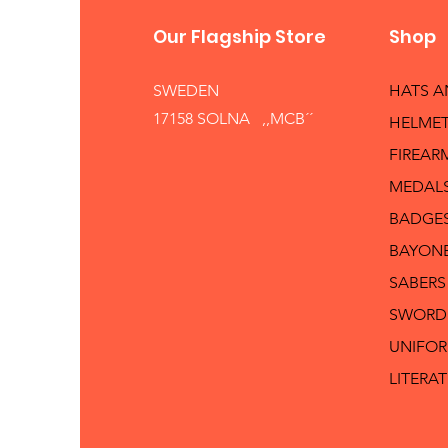
Our Flagship Store
Shop
SWEDEN
HATS 
17158 SOLNA ,,MCB´´
HELMET
FIREAR
MEDAL
BADGE
BAYON
SABERS
SWORD
UNIFO
LITERA