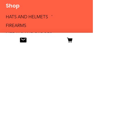
Shop
HATS AND HELMETS '
FIREARMS
MEDALS AND BADGES
BAYONETS
SABERS AND SWORDS
UNIFORMS
LITERATURE
Info
Our Story
Contact
Shipping & Returns