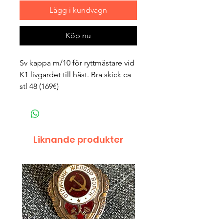
Lägg i kundvagn
Köp nu
Sv kappa m/10 för ryttmästare vid
K1 livgardet till häst. Bra skick ca
stl 48 (169€)
Liknande produkter