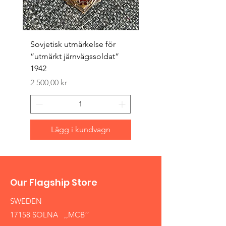
Sovjetisk utmärkelse för
Original 1942/43 ”bäst
”utmärkt järnvägssoldat”
sappör”
1942
Pris
1 500,00 kr
Pris
2 500,00 kr
Lägg i kundvagn
Our Flagship Store
SWEDEN
17158 SOLNA ,,MCB´´