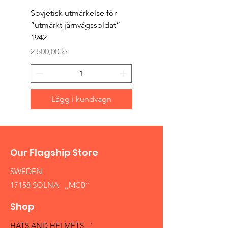
Sovjetisk utmärkelse för
Original 1942/43 ”bäst
”utmärkt järnvägssoldat”
sappör”
1942
Pris
1 500,00 kr
Pris
2 500,00 kr
Lägg i kundvagn
Our Flagship Store
SWEDEN
17158 SOLNA ,,MCB´´
Shop
HATS AND HELMETS '