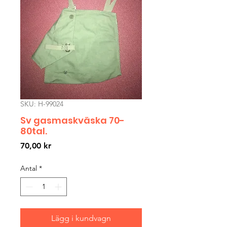
SKU: H-99024
Sv gasmaskväska 70-
80tal.
Pris
70,00 kr
Antal
*
Lägg i kundvagn