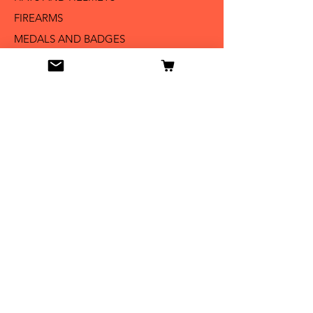
FIREARMS
MEDALS AND BADGES
BAYONETS
SABERS AND SWORDS
UNIFORMS
LITERATURE
Info
Our Story
Contact
Shipping & Returns