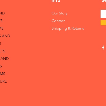
Info
Ge
AND
Our Story
S '
Contact
MS
Shipping & Returns
S AND
S
ETS
 AND
S
RMS
TURE