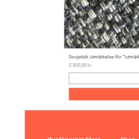
Sovjetisk utmärkelse för ”utmär
Pris
2 500,00 kr