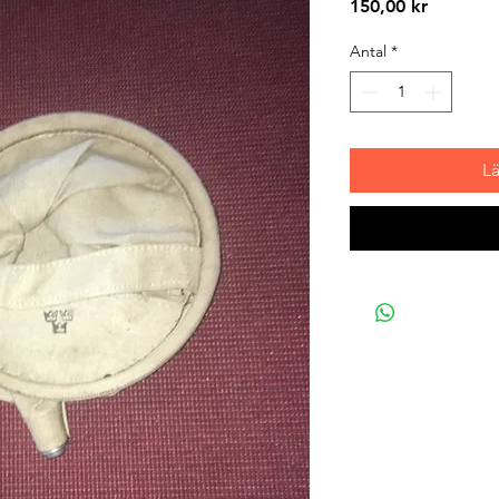
Pris
150,00 kr
Antal
*
L