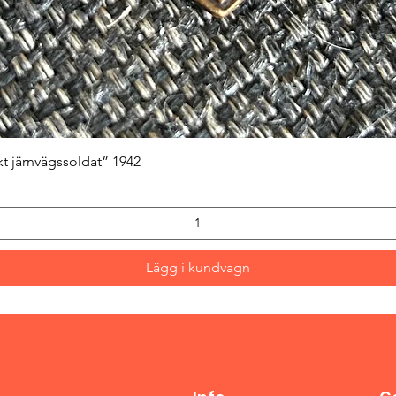
Snabbvisning
kt järnvägssoldat” 1942
Lägg i kundvagn