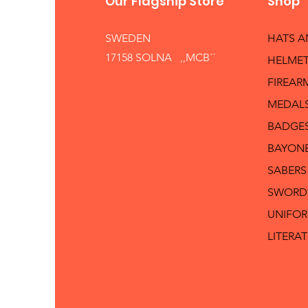
Our Flagship Store
Shop
SWEDEN
HATS 
17158 SOLNA ,,MCB´´
HELMET
FIREAR
MEDAL
BADGE
BAYON
SABERS
SWORD
UNIFO
LITERA