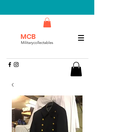
MCB
Militarycollectables