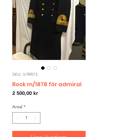
SKU: V-99013
Rock m/1878 för admiral
Pris
2 500,00 kr
Antal
*
Lägg i kundvagn