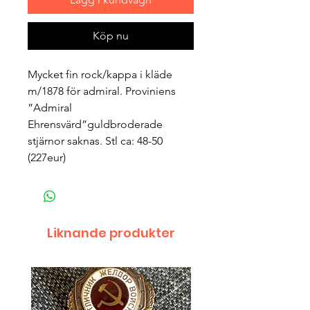
Köp nu
Mycket fin rock/kappa i kläde
m/1878 för admiral. Proviniens
”Admiral
Ehrensvärd”guldbroderade
stjärnor saknas. Stl ca: 48-50
(227eur)
Liknande produkter