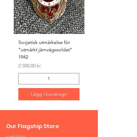
Sovjetisk utmärkelse för
Original 1942/43 ”bäst
”utmärkt järnvägssoldat”
sappör”
1942
Pris
1 500,00 kr
Pris
2 500,00 kr
Lägg i kundvagn
Our Flagship Store