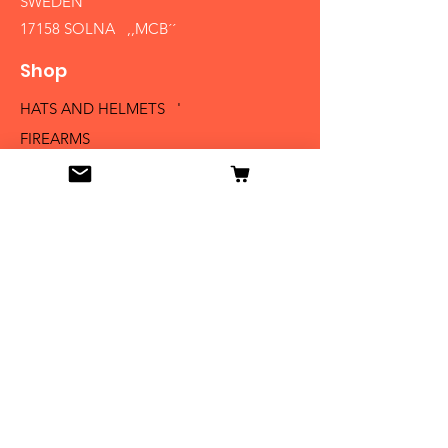
SWEDEN
17158 SOLNA ,,MCB´´
Shop
HATS AND HELMETS '
FIREARMS
MEDALS AND BADGES
BAYONETS
SABERS AND SWORDS
UNIFORMS
LITERATURE
Info
Our Story