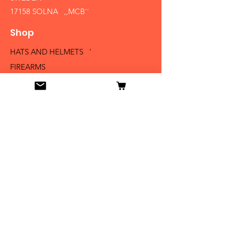
17158 SOLNA ,,MCB´´
Shop
HATS AND HELMETS '
FIREARMS
MEDALS AND BADGES
BAYONETS
SABERS AND SWORDS
UNIFORMS
LITERATURE
Info
Our Story