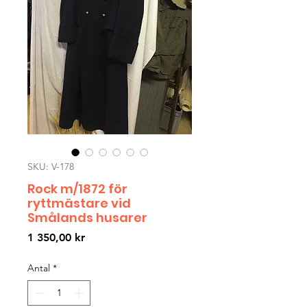
SKU: V-178
Rock m/1872 för
ryttmästare vid
Smålands husarer
Pris
1 350,00 kr
Antal
*