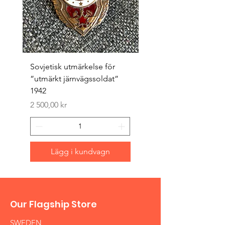
Sovjetisk utmärkelse för
Original 1942/43 ”bäst
”utmärkt järnvägssoldat”
sappör”
1942
Pris
1 500,00 kr
Pris
2 500,00 kr
Lägg i kundvagn
Our Flagship Store
SWEDEN