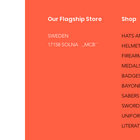
Our Flagship Store
Shop
SWEDEN
HATS 
17158 SOLNA ,,MCB´´
HELMET
FIREAR
MEDAL
BADGE
BAYON
SABERS
SWORD
UNIFO
LITERA