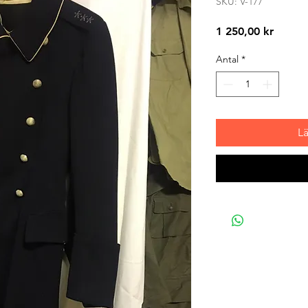
SKU: V-177
Pris
1 250,00 kr
Antal
*
L