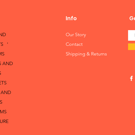
Info
Ge
AND
Our Story
S '
Contact
MS
Shipping & Returns
S AND
S
ETS
 AND
S
RMS
TURE