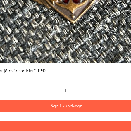
Snabbvisning
kt järnvägssoldat” 1942
Lägg i kundvagn