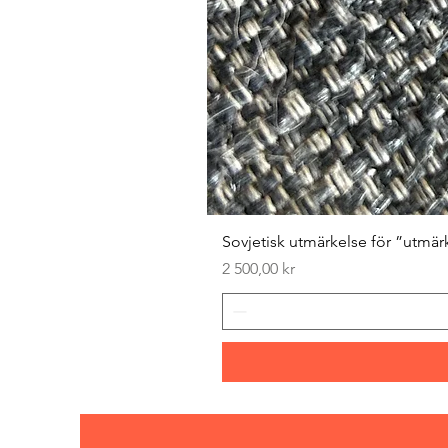
Sovjetisk utmärkelse för ”utmär
Pris
2 500,00 kr