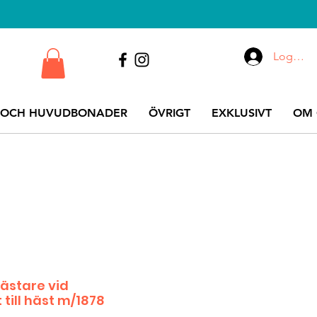
Logga i
 OCH HUVUDBONADER
ÖVRIGT
EXKLUSIVT
OM 
mästare vid
till häst m/1878