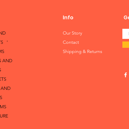
Info
Ge
AND
Our Story
S '
Contact
MS
Shipping & Returns
S AND
S
ETS
 AND
S
RMS
TURE