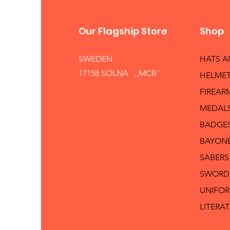
Our Flagship Store
Shop
SWEDEN
HATS 
17158 SOLNA ,,MCB´´
HELMET
FIREAR
MEDAL
BADGE
BAYON
SABERS
SWORD
UNIFO
LITERA