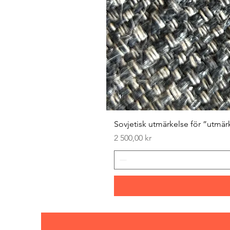
Sovjetisk utmärkelse för ”utmär
Pris
2 500,00 kr