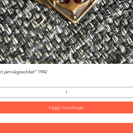
Snabbvisning
kt järnvägssoldat” 1942
Lägg i kundvagn