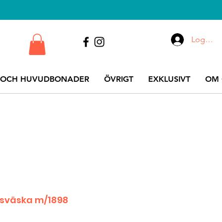
Logga i
 OCH HUVUDBONADER
ÖVRIGT
EXKLUSIVT
OM 
nsväska m/1898