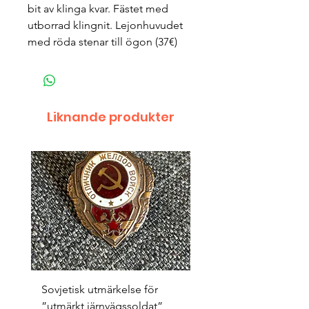
bit av klinga kvar. Fästet med
utborrad klingnit. Lejonhuvudet
med röda stenar till ögon (37€)
Liknande produkter
Sovjetisk utmärkelse för
Original 1942/43 ”bäst
”utmärkt järnvägssoldat”
sappör”