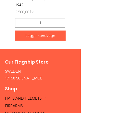
1942
Pris
1 500,00 kr
Pris
2 500,00 kr
Lägg i kundvagn
Our Flagship Store
SWEDEN
17158 SOLNA ,,MCB´´
Shop
HATS AND HELMETS '
FIREARMS