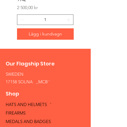
Pris
1 500,00 kr
Pris
2 500,00 kr
Lägg i kundvagn
Our Flagship Store
SWEDEN
17158 SOLNA ,,MCB´´
Shop
HATS AND HELMETS '
FIREARMS
MEDALS AND BADGES