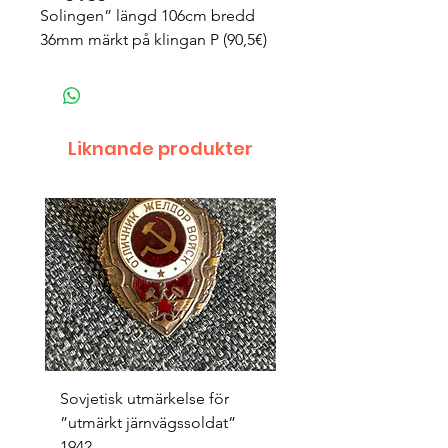
Solingen” längd 106cm bredd
36mm märkt på klingan P (90,5€)
Liknande produkter
Sovjetisk utmärkelse för
Original 1942/43 ”bäst
”utmärkt järnvägssoldat”
sappör”
1942