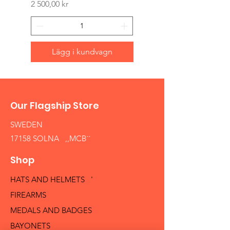
Pris
2 500,00 kr
Lägg i kundvagn
Our Flagship Store
SWEDEN
17158 SOLNA ,,MCB´´
Shop
HATS AND HELMETS '
FIREARMS
MEDALS AND BADGES
BAYONETS