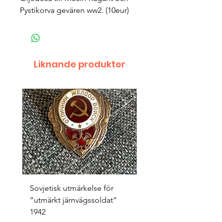
Pystikorva gevären ww2. (10eur)
Liknande produkter
Sovjetisk utmärkelse för
Original 1942/43 ”bäst
”utmärkt järnvägssoldat”
sappör”
1942
Pris
1 500,00 kr