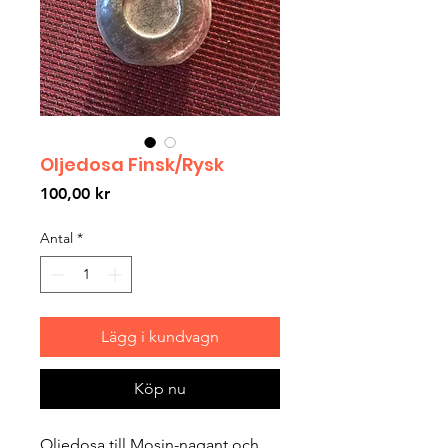
Oljedosa Finsk/Rysk
Pris
100,00 kr
Antal
*
Lägg i kundvagn
Köp nu
Oljedosa till Mosin-nagant och 