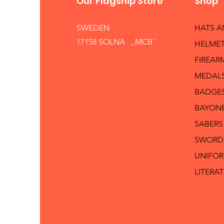
Our Flagship Store
Shop
SWEDEN
HATS 
17158 SOLNA ,,MCB´´
HELMET
FIREAR
MEDAL
BADGE
BAYON
SABERS
SWORD
UNIFO
LITERA