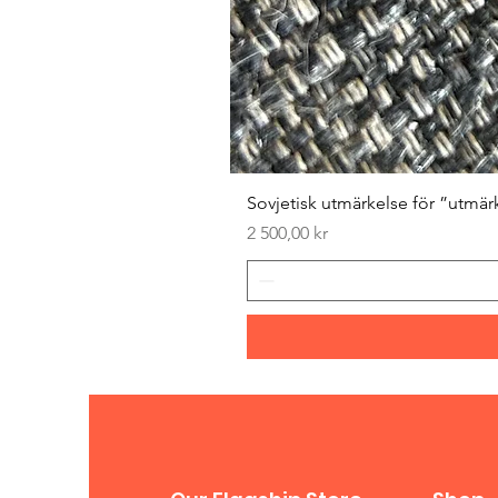
Sovjetisk utmärkelse för ”utmär
Pris
2 500,00 kr