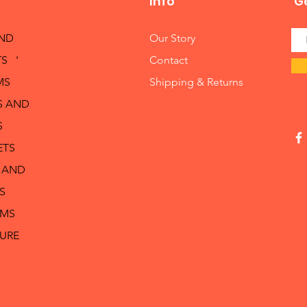
Info
Ge
AND
Our Story
S '
Contact
MS
Shipping & Returns
S AND
S
ETS
 AND
S
RMS
TURE