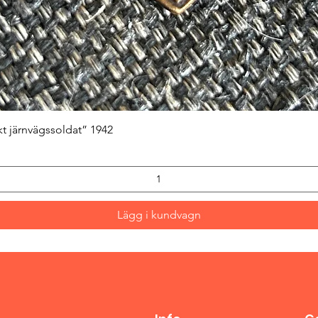
Snabbvisning
kt järnvägssoldat” 1942
Lägg i kundvagn