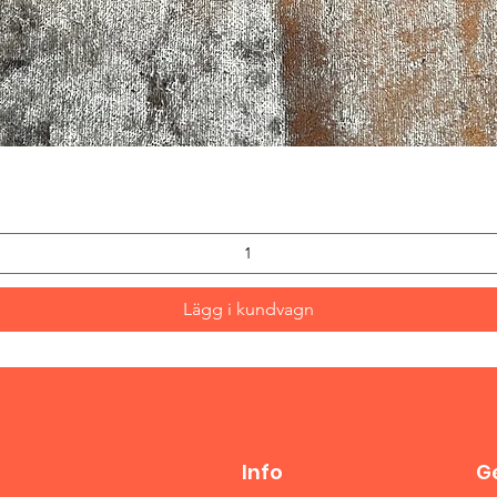
Snabbvisning
Lägg i kundvagn
Info
Ge