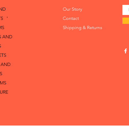
AND
Our Story
S '
Contact
MS
Shipping & Returns
S AND
S
ETS
 AND
S
RMS
TURE