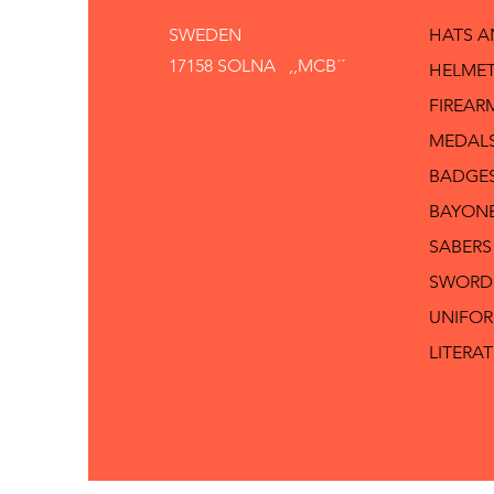
SWEDEN
HATS 
17158 SOLNA ,,MCB´´
HELMET
FIREAR
MEDAL
BADGE
BAYON
SABERS
SWORD
UNIFO
LITERA