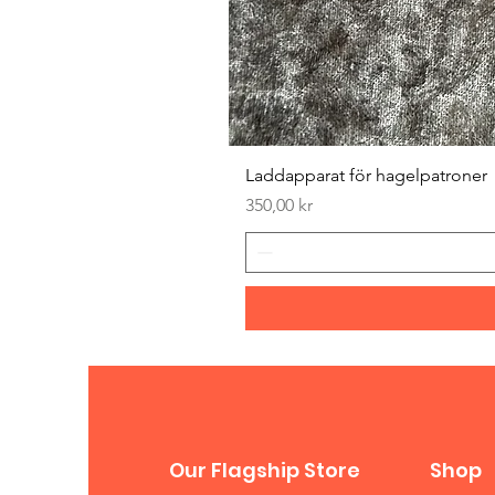
Laddapparat för hagelpatroner
Pris
350,00 kr
Our Flagship Store
Shop