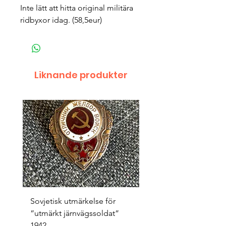
Inte lätt att hitta original militära
ridbyxor idag. (58,5eur)
Liknande produkter
Sovjetisk utmärkelse för
Original 1942/43 ”bäst
”utmärkt järnvägssoldat”
sappör”
1942