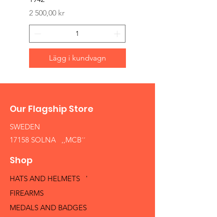
Pris
1 500,00 kr
Pris
2 500,00 kr
Lägg i kundvagn
Our Flagship Store
SWEDEN
17158 SOLNA ,,MCB´´
Shop
HATS AND HELMETS '
FIREARMS
MEDALS AND BADGES