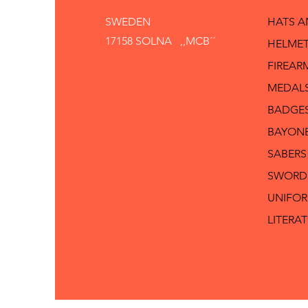
SWEDEN
HATS 
17158 SOLNA ,,MCB´´
HELMET
FIREAR
MEDAL
BADGE
BAYON
SABERS
SWORD
UNIFO
LITERA