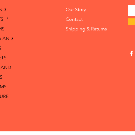
AND
Our Story
S '
Contact
MS
Shipping & Returns
S AND
S
ETS
 AND
S
RMS
TURE