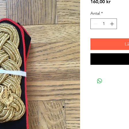
Pris
160,00 kr
Antal
*
L