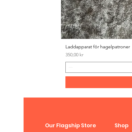
Laddapparat för hagelpatroner
Pris
350,00 kr
Our Flagship Store
Shop