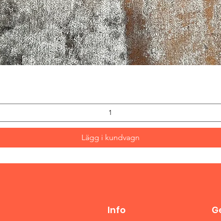
Snabbvisning
Lägg i kundvagn
Info
Ge