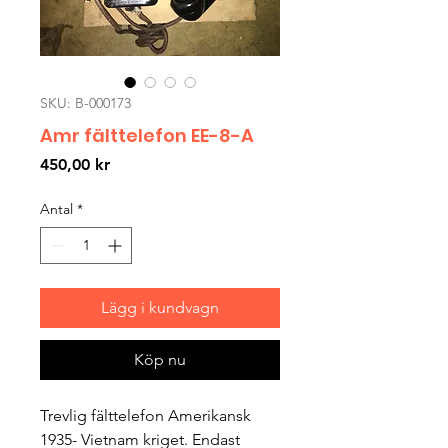
SKU: B-000173
Amr fälttelefon EE-8-A
Pris
450,00 kr
Antal
*
Lägg i kundvagn
Köp nu
Trevlig fälttelefon Amerikansk
1935- Vietnam kriget. Endast