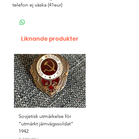
telefon ej väska (41eur)
Liknande produkter
Sovjetisk utmärkelse för
Original 1942/43 ”bäst
”utmärkt järnvägssoldat”
sappör”
1942
Pris
1 500,00 kr