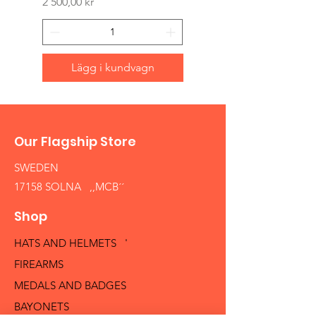
Pris
2 500,00 kr
Lägg i kundvagn
Our Flagship Store
SWEDEN
17158 SOLNA ,,MCB´´
Shop
HATS AND HELMETS '
FIREARMS
MEDALS AND BADGES
BAYONETS