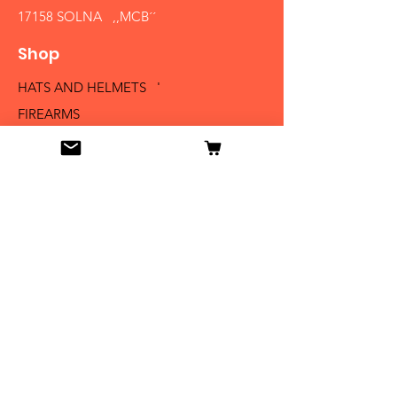
17158 SOLNA ,,MCB´´
Shop
HATS AND HELMETS '
FIREARMS
MEDALS AND BADGES
BAYONETS
SABERS AND SWORDS
UNIFORMS
LITERATURE
Info
Our Story