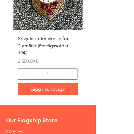
Sovjetisk utmärkelse för
Original 1942/43 ”bäst
”utmärkt järnvägssoldat”
sappör”
1942
Pris
1 500,00 kr
Pris
2 500,00 kr
Lägg i kundvagn
Our Flagship Store
SWEDEN