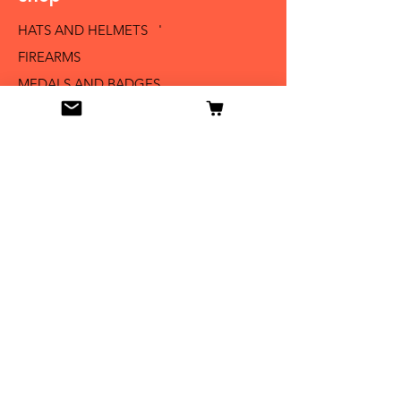
HATS AND HELMETS '
FIREARMS
MEDALS AND BADGES
BAYONETS
SABERS AND SWORDS
UNIFORMS
LITERATURE
Info
Our Story
Contact
Shipping & Returns