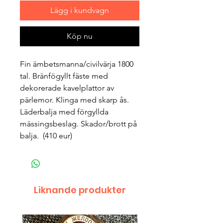
Lägg i kundvagn
Köp nu
Fin ämbetsmanna/civilvärja 1800 
tal. Bränfögyllt fäste med 
dekorerade kavelplattor av 
pärlemor. Klinga med skarp ås. 
Läderbalja med förgyllda 
mässingsbeslag. Skador/brott på 
balja.  (410 eur)
Liknande produkter