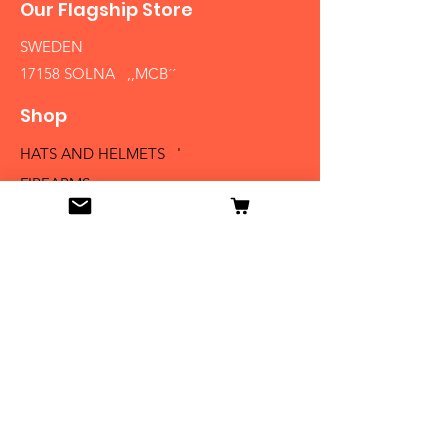
Our Flagship Store
SWEDEN
17158 SOLNA ,,MCB´´
Shop
HATS AND HELMETS '
FIREARMS
MEDALS AND BADGES
BAYONETS
SABERS AND SWORDS
UNIFORMS
LITERATURE
Info