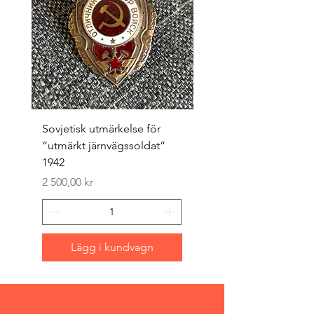
Sovjetisk utmärkelse för
Original 1942/43 ”bäst
”utmärkt järnvägssoldat”
sappör”
1942
Pris
1 500,00 kr
Pris
2 500,00 kr
Lägg i kundvagn