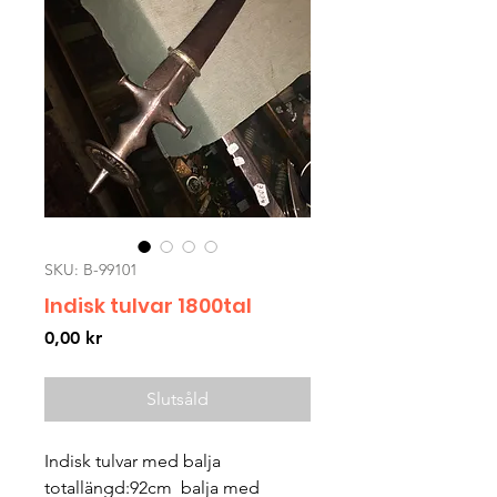
SKU: B-99101
Indisk tulvar 1800tal
Pris
0,00 kr
Slutsåld
Indisk tulvar med balja 
totallängd:92cm  balja med 