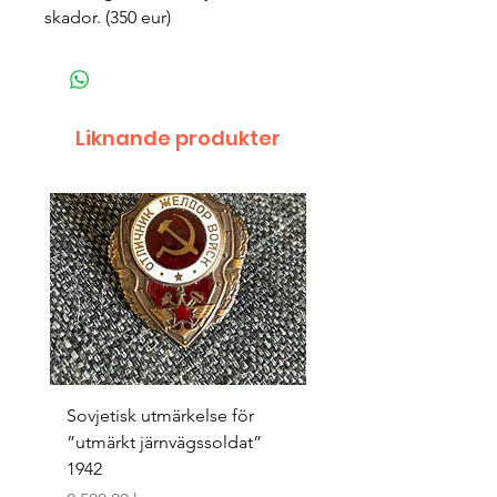
skador. (350 eur)
Liknande produkter
Sovjetisk utmärkelse för
Original 1942/43 ”bäst
”utmärkt järnvägssoldat”
sappör”
1942
Pris
1 500,00 kr