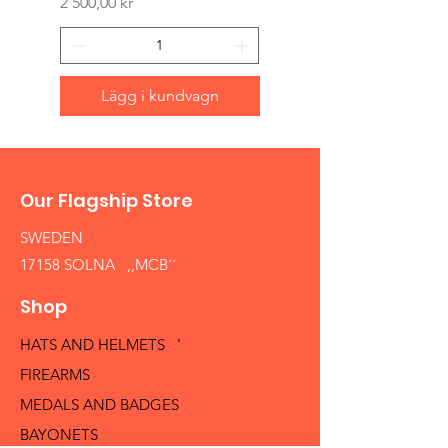
Pris
2 500,00 kr
Lägg i kundvagn
Our Flagship Store
SWEDEN
17158 SOLNA ,,MCB´´
Shop
HATS AND HELMETS '
FIREARMS
MEDALS AND BADGES
BAYONETS