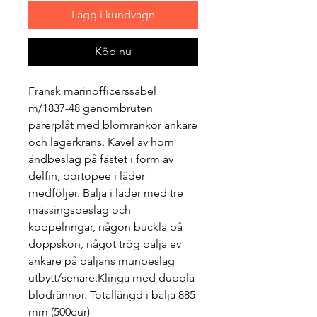
Lägg i kundvagn
Köp nu
Fransk marinofficerssabel
m/1837-48 genombruten
parerplåt med blomrankor ankare
och lagerkrans. Kavel av horn
ändbeslag på fästet i form av
delfin, portopee i läder
medföljer. Balja i läder med tre
mässingsbeslag och
koppelringar, någon buckla på
doppskon, något trög balja ev
ankare på baljans munbeslag
utbytt/senare.Klinga med dubbla
blodrännor. Totallängd i balja 885
mm (500eur)