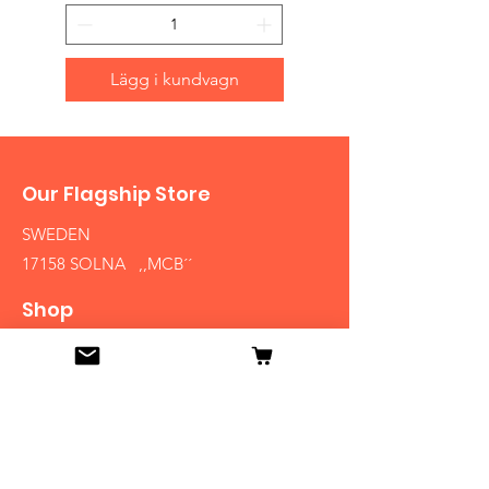
Lägg i kundvagn
Our Flagship Store
SWEDEN
17158 SOLNA ,,MCB´´
Shop
HATS AND HELMETS '
FIREARMS
MEDALS AND BADGES
BAYONETS
SABERS AND SWORDS