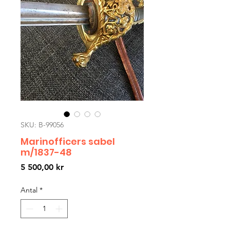
SKU: B-99056
Marinofficers sabel
m/1837-48
Pris
5 500,00 kr
Antal
*