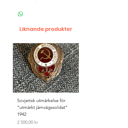
Liknande produkter
Sovjetisk utmärkelse för
Original 1942/43 ”bäst
”utmärkt järnvägssoldat”
sappör”
1942
Pris
1 500,00 kr
Pris
2 500,00 kr