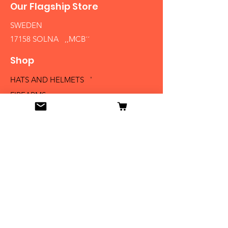
Our Flagship Store
SWEDEN
17158 SOLNA ,,MCB´´
Shop
HATS AND HELMETS '
FIREARMS
MEDALS AND BADGES
BAYONETS
SABERS AND SWORDS
UNIFORMS
LITERATURE
Info