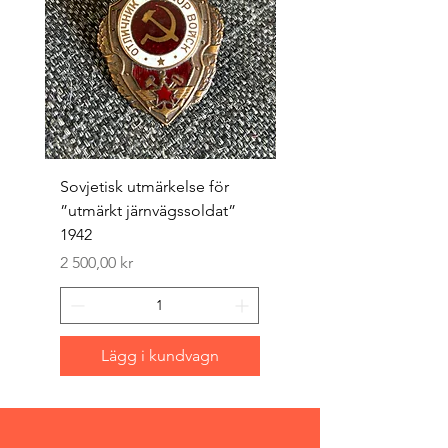
Sovjetisk utmärkelse för
Original 1942/43 ”bäst
”utmärkt järnvägssoldat”
sappör”
1942
Pris
1 500,00 kr
Pris
2 500,00 kr
Lägg i kundvagn