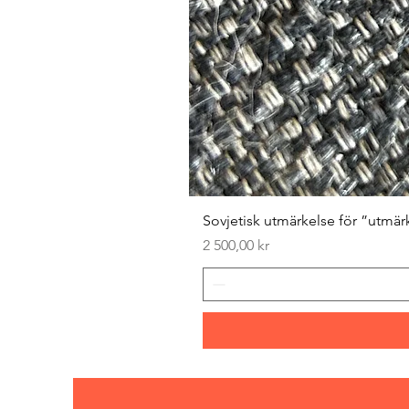
Sovjetisk utmärkelse för ”utmär
Pris
2 500,00 kr