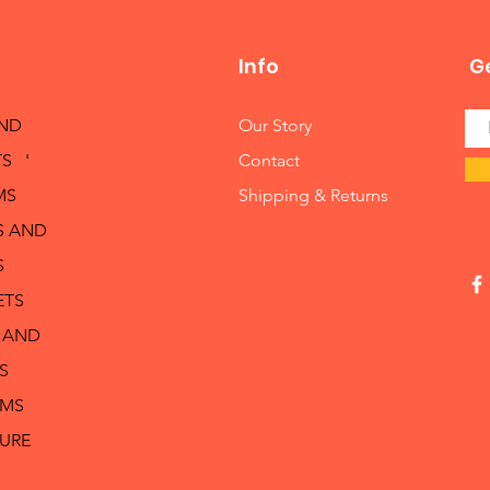
Info
Ge
AND
Our Story
S '
Contact
MS
Shipping & Returns
S AND
S
ETS
 AND
S
RMS
TURE