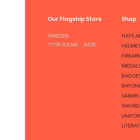
Our Flagship Store
Shop
SWEDEN
HATS 
17158 SOLNA ,,MCB´´
HELMET
FIREAR
MEDAL
BADGE
BAYON
SABERS
SWORD
UNIFO
LITERA