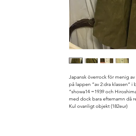
Japansk överrock för menig av 1:
på lappen ”av 2:dra klassen” i 
”showa14 =1939 och Hiroshima
med dock bara efternamn då res
Kul ovanligt objekt (182eur)