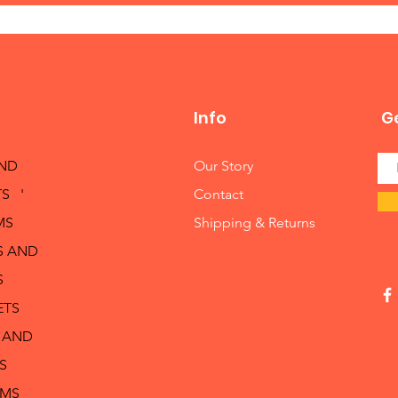
Info
Ge
AND
Our Story
S '
Contact
MS
Shipping & Returns
S AND
S
ETS
 AND
S
RMS