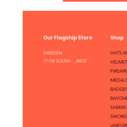
Our Flagship Store
Shop
SWEDEN
HATS 
17158 SOLNA ,,MCB´´
HELMET
FIREAR
MEDAL
BADGE
BAYON
SABERS
SWORD
UNIFO