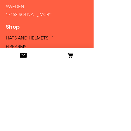
SWEDEN
17158 SOLNA ,,MCB´´
Shop
HATS AND HELMETS '
FIREARMS
MEDALS AND BADGES
BAYONETS
SABERS AND SWORDS
UNIFORMS
LITERATURE
Info