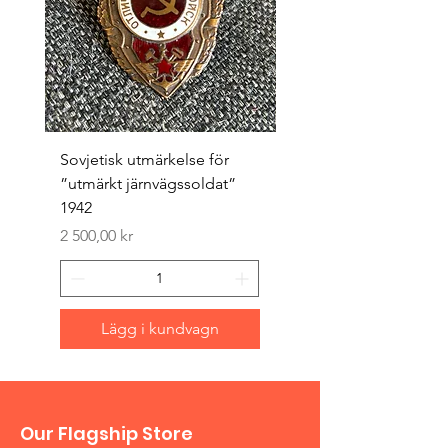
Sovjetisk utmärkelse för
Original 1942/43 ”bäst
”utmärkt järnvägssoldat”
sappör”
1942
Pris
1 500,00 kr
Pris
2 500,00 kr
Lägg i kundvagn
Our Flagship Store