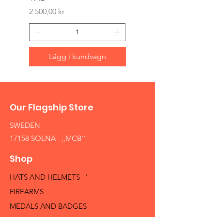
Pris
2 500,00 kr
Lägg i kundvagn
Our Flagship Store
SWEDEN
17158 SOLNA ,,MCB´´
Shop
HATS AND HELMETS '
FIREARMS
MEDALS AND BADGES