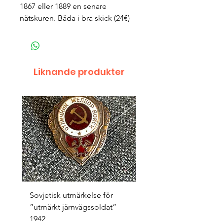
1867 eller 1889 en senare
nätskuren. Båda i bra skick (24€)
Liknande produkter
Sovjetisk utmärkelse för
Original 1942/43 ”bäst
”utmärkt järnvägssoldat”
sappör”
1942
Pris
1 500,00 kr