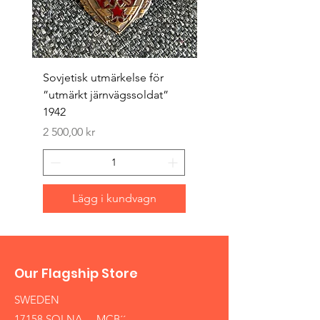
Sovjetisk utmärkelse för
Original 1942/43 ”bäst
”utmärkt järnvägssoldat”
sappör”
1942
Pris
1 500,00 kr
Pris
2 500,00 kr
Lägg i kundvagn
Our Flagship Store
SWEDEN
17158 SOLNA ,,MCB´´