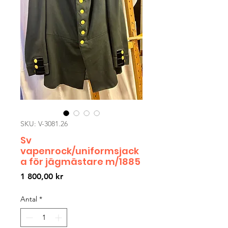
SKU: V-3081.26
Sv
vapenrock/uniformsjack
a för jägmästare m/1885
Pris
1 800,00 kr
Antal
*