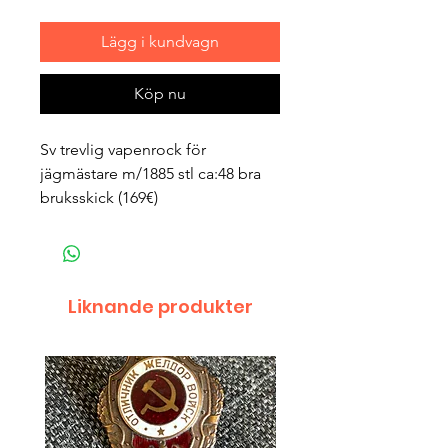
Lägg i kundvagn
Köp nu
Sv trevlig vapenrock för
jägmästare m/1885 stl ca:48 bra
bruksskick (169€)
Liknande produkter