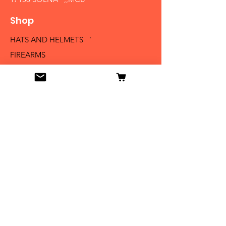
Shop
HATS AND HELMETS '
FIREARMS
MEDALS AND BADGES
BAYONETS
SABERS AND SWORDS
UNIFORMS
LITERATURE
Info
Our Story
Contact