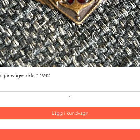
Snabbvisning
kt järnvägssoldat” 1942
Lägg i kundvagn