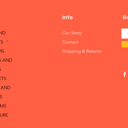
Info
Ge
AND
Our Story
S '
Contact
MS
Shipping & Returns
S AND
S
ETS
 AND
S
RMS
TURE