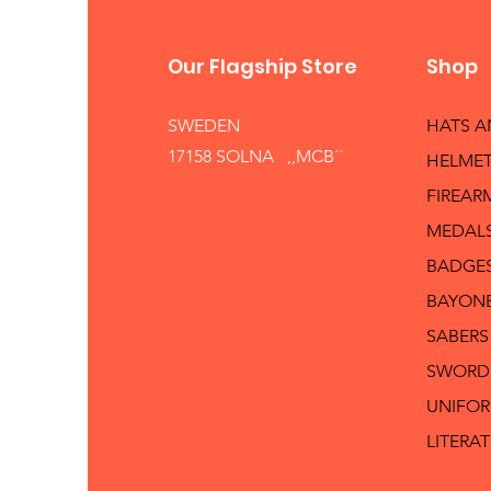
Our Flagship Store
Shop
SWEDEN
HATS 
17158 SOLNA ,,MCB´´
HELMET
FIREAR
MEDAL
BADGE
BAYON
SABERS
SWORD
UNIFO
LITERA