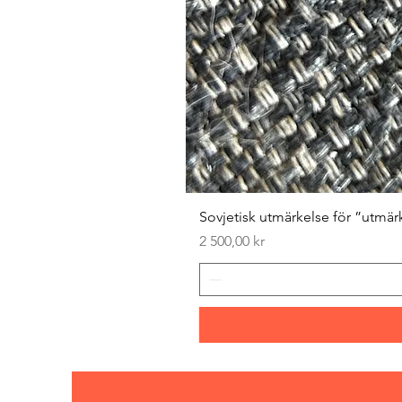
Sovjetisk utmärkelse för ”utmär
Pris
2 500,00 kr