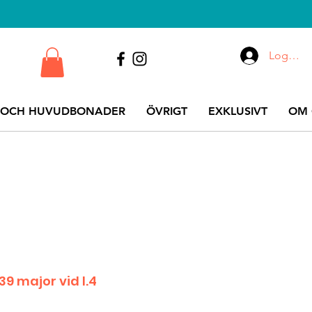
Logga i
 OCH HUVUDBONADER
ÖVRIGT
EXKLUSIVT
OM 
9 major vid I.4