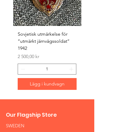
Sovjetisk utmärkelse för
Original 1942/43 ”bäst
”utmärkt järnvägssoldat”
sappör”
1942
Pris
1 500,00 kr
Pris
2 500,00 kr
Lägg i kundvagn
Our Flagship Store
SWEDEN