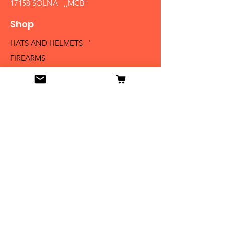
17158 SOLNA ,,MCB´´
Shop
HATS AND HELMETS '
FIREARMS
MEDALS AND BADGES
BAYONETS
SABERS AND SWORDS
UNIFORMS
LITERATURE
Info
Our Story
Contact