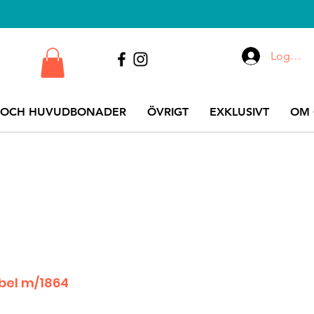
Logga i
 OCH HUVUDBONADER
ÖVRIGT
EXKLUSIVT
OM 
abel m/1864