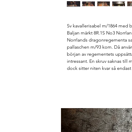
Sv kavallerisabel m/1864 med bl
Baljan märkt 8R.1S No3 Norrla
Norrlands dragonregementa sa
pallaschen m/93 kom. Då använd
början av regementets uppsätta
intressant. En skruv saknas till
dock sitter niten kvar så endast