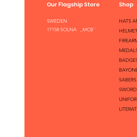
Our Flagship Store
Shop
SWEDEN
HATS 
17158 SOLNA ,,MCB´´
HELMET
FIREAR
MEDAL
BADGE
BAYON
SABERS
SWORD
UNIFO
LITERA