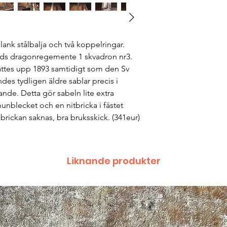
ank stålbalja och två koppelringar.
nds dragonregemente 1 skvadron nr3.
ttes upp 1893 samtidigt som den Sv
es tydligen äldre sablar precis i
nde. Detta gör sabeln lite extra
 munblecket och en nitbricka i fästet
 brickan saknas, bra bruksskick. (341eur)
Liknande produkter