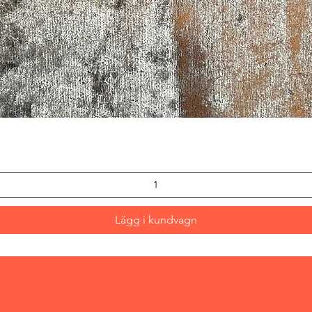
Snabbvisning
Lägg i kundvagn