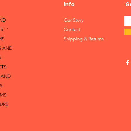
Info
Ge
AND
Our Story
S '
Contact
MS
Shipping & Returns
S AND
S
ETS
 AND
S
RMS
TURE