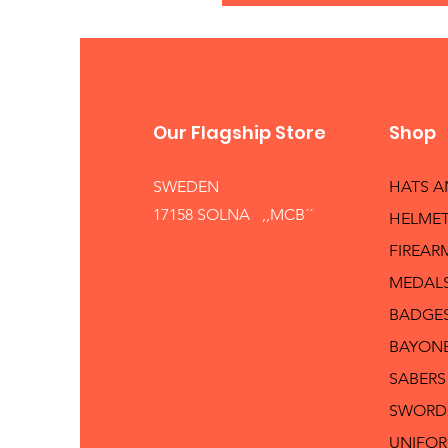
Our Flagship Store
Shop
SWEDEN
HATS 
17158 SOLNA ,,MCB´´
HELMET
FIREAR
MEDAL
BADGE
BAYON
SABERS
SWORD
UNIFO