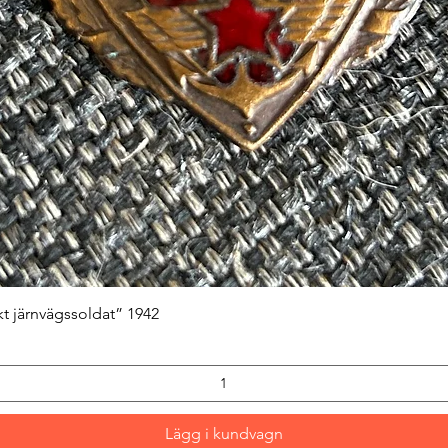
Snabbvisning
kt järnvägssoldat” 1942
Lägg i kundvagn