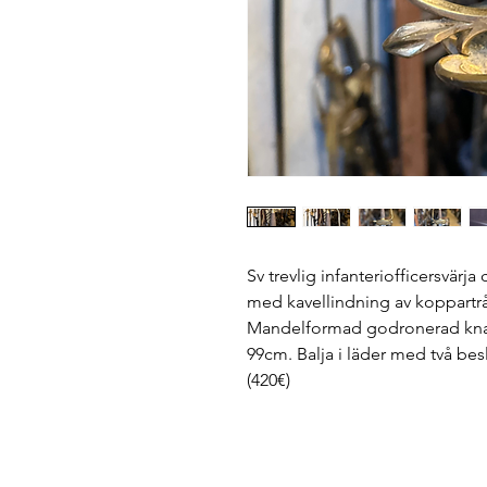
Sv trevlig infanteriofficersvärja
med kavellindning av koppartrå
Mandelformad godronerad knapp
99cm. Balja i läder med två be
(420€)