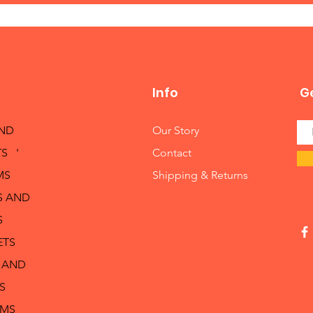
Info
Ge
AND
Our Story
S '
Contact
MS
Shipping & Returns
S AND
S
ETS
 AND
S
RMS