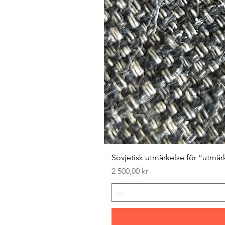
Sovjetisk utmärkelse för ”utmär
Pris
2 500,00 kr