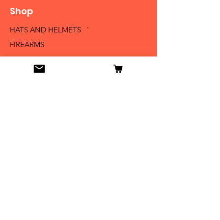
Shop
HATS AND HELMETS '
FIREARMS
MEDALS AND BADGES
BAYONETS
SABERS AND SWORDS
UNIFORMS
LITERATURE
Info
Our Story
Contact
Shipping & Returns