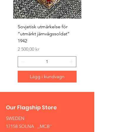
Sovjetisk utmärkelse för
Original 1942/43 ”bäst
”utmärkt järnvägssoldat”
sappör”
1942
Pris
1 500,00 kr
Pris
2 500,00 kr
Lägg i kundvagn
Our Flagship Store
SWEDEN
17158 SOLNA ,,MCB´´