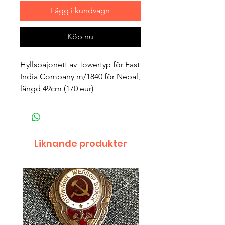
Lägg i kundvagn
Köp nu
Hyllsbajonett av Towertyp för East 
India Company m/1840 för Nepal, 
längd 49cm (170 eur)
Liknande produkter