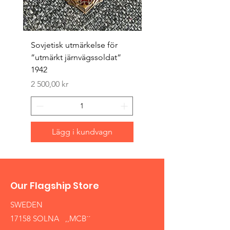
Sovjetisk utmärkelse för
Original 1942/43 ”bäst
”utmärkt järnvägssoldat”
sappör”
1942
Pris
1 500,00 kr
Pris
2 500,00 kr
Lägg i kundvagn
Our Flagship Store
SWEDEN
17158 SOLNA ,,MCB´´