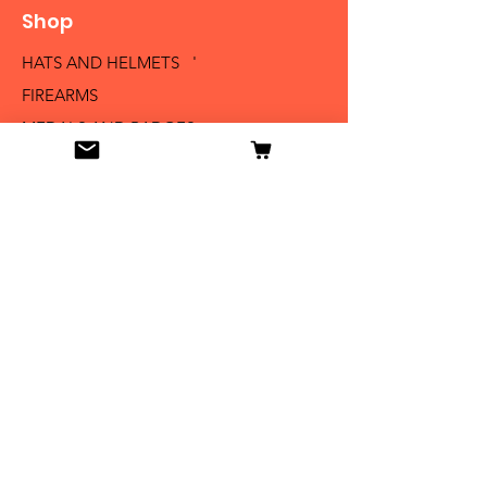
Shop
HATS AND HELMETS '
FIREARMS
MEDALS AND BADGES
BAYONETS
SABERS AND SWORDS
UNIFORMS
LITERATURE
Info
Our Story
Contact
Shipping & Returns