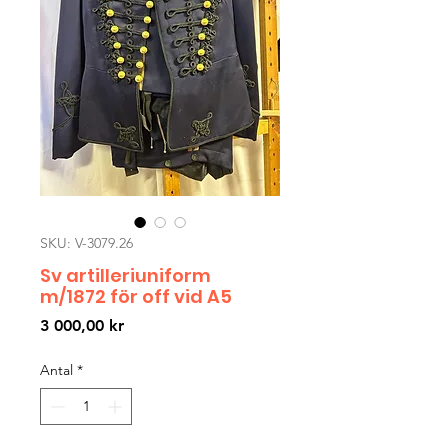
SKU: V-3079.26
Sv artilleriuniform
m/1872 för off vid A5
Pris
3 000,00 kr
Antal
*