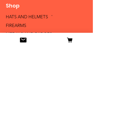
Shop
HATS AND HELMETS '
FIREARMS
MEDALS AND BADGES
BAYONETS
SABERS AND SWORDS
UNIFORMS
LITERATURE
Info
Our Story
Contact
Shipping & Returns