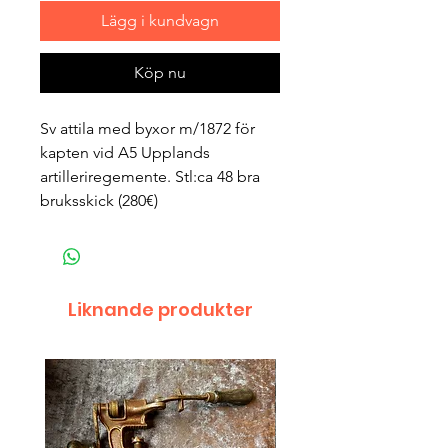
Lägg i kundvagn
Köp nu
Sv attila med byxor m/1872 för
kapten vid A5 Upplands
artilleriregemente. Stl:ca 48 bra
bruksskick (280€)
Liknande produkter