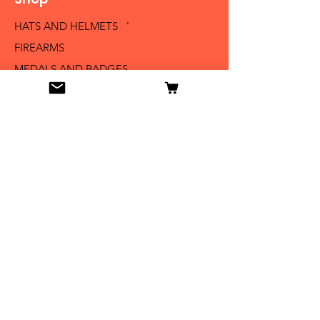
HATS AND HELMETS '
FIREARMS
MEDALS AND BADGES
BAYONETS
SABERS AND SWORDS
UNIFORMS
LITERATURE
Info
Our Story
Contact
Shipping & Returns