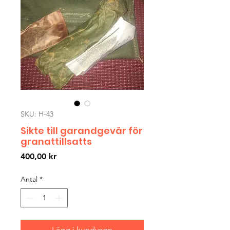
SKU: H-43
Sikte till garandgevär för
granattillsatts
Pris
400,00 kr
Antal
*
Lägg i kundvagn