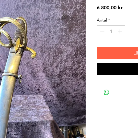
Pris
6 800,00 kr
Antal
*
L