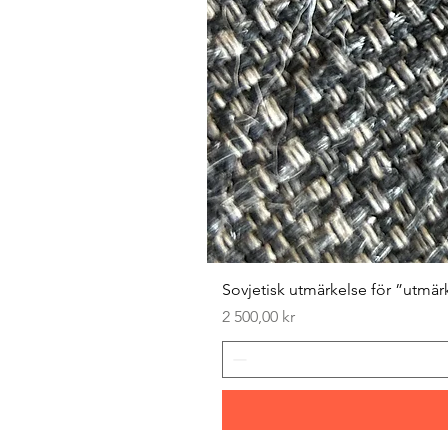
Sovjetisk utmärkelse för ”utmär
Pris
2 500,00 kr