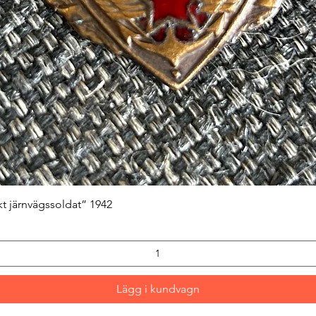
Snabbvisning
kt järnvägssoldat” 1942
Lägg i kundvagn