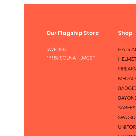
Our Flagship Store
Shop
SWEDEN
HATS 
17158 SOLNA ,,MCB´´
HELMET
FIREAR
MEDAL
BADGE
BAYON
SABERS
SWORD
UNIFO