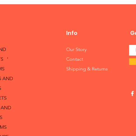
Info
Ge
AND
Our Story
S '
Contact
MS
Shipping & Returns
S AND
S
ETS
 AND
S
RMS