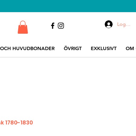
Logga i
 OCH HUVUDBONADER
ÖVRIGT
EXKLUSIVT
OM 
sk 1780-1830