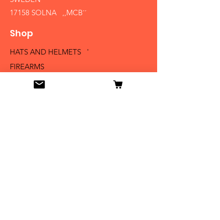
17158 SOLNA ,,MCB´´
Shop
HATS AND HELMETS '
FIREARMS
MEDALS AND BADGES
BAYONETS
SABERS AND SWORDS
UNIFORMS
LITERATURE
Info
Our Story