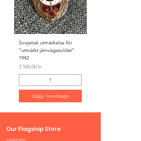
Sovjetisk utmärkelse för
Original 1942/43 ”bäst
”utmärkt järnvägssoldat”
sappör”
1942
Pris
1 500,00 kr
Pris
2 500,00 kr
Lägg i kundvagn
Our Flagship Store
SWEDEN