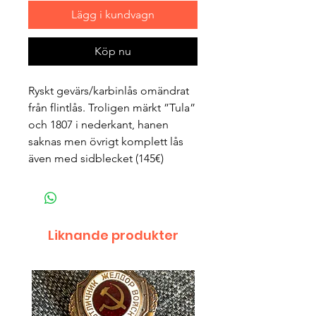
Lägg i kundvagn
Köp nu
Ryskt gevärs/karbinlås omändrat
från flintlås. Troligen märkt ”Tula”
och 1807 i nederkant, hanen
saknas men övrigt komplett lås
även med sidblecket (145€)
Liknande produkter