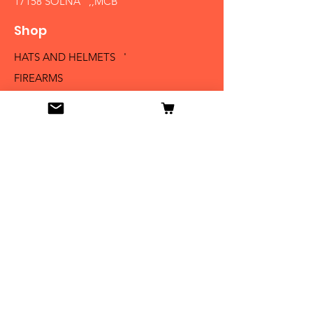
17158 SOLNA ,,MCB´´
Shop
HATS AND HELMETS '
FIREARMS
MEDALS AND BADGES
BAYONETS
SABERS AND SWORDS
UNIFORMS
LITERATURE
Info
Our Story
Contact