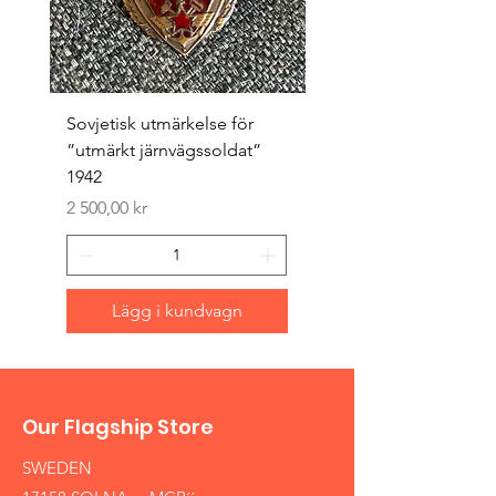
Sovjetisk utmärkelse för
Original 1942/43 ”bäst
”utmärkt järnvägssoldat”
sappör”
1942
Pris
1 500,00 kr
Pris
2 500,00 kr
Lägg i kundvagn
Our Flagship Store
SWEDEN